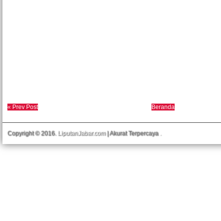
« Prev Post
Beranda
Copyright © 2016.
LiputanJabar.com
| Akurat Terpercaya
.