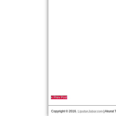
« Prev Post
Copyright © 2016.
LiputanJabar.com
| Akurat