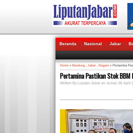
Beranda
Nasional
Jabar
B
Headlines News :
Home
»
Bandung
,
Jabar
,
Ragam
» Pertamina Pas
Pertamina Pastikan Stok BBM K
Written By Liputan Jabar on Jumat, 08 April 