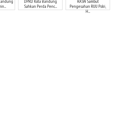
Bandung
DPRD Kota Bandung
RASN Sambut
n...
Sahkan Perda Penc...
Pengesahan RUU Polri,
H...