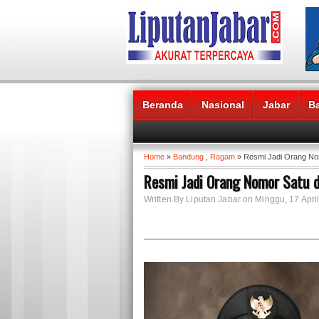
Beranda
Nasional
Jabar
B
Headlines News :
Home
»
Bandung
,
Ragam
» Resmi Jadi Orang Nomo
Resmi Jadi Orang Nomor Satu di
Written By Liputan Jabar on Minggu, 17 April