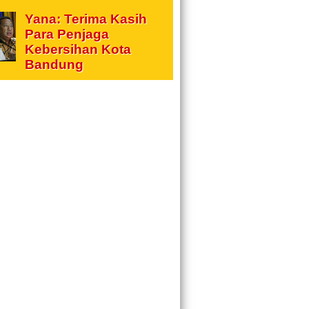
Yana: Terima Kasih
Para Penjaga
Kebersihan Kota
Bandung