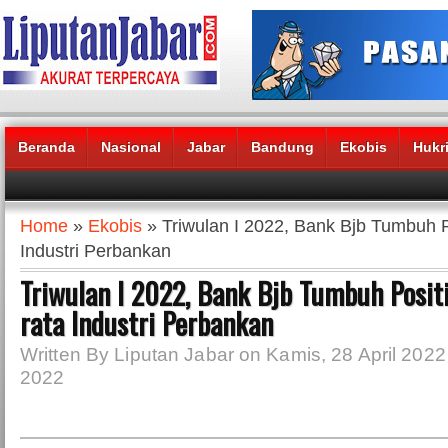
Beranda
Nasional
Jabar
Bandung
Ekobis
Hukr
Headlines News :
Home
»
Ekobis
» Triwulan I 2022, Bank Bjb Tumbuh Po
Industri Perbankan
Triwulan I 2022, Bank Bjb Tumbuh Positi
rata Industri Perbankan
Written By Liputan Jabar on Kamis, 28 April 2022 
2022