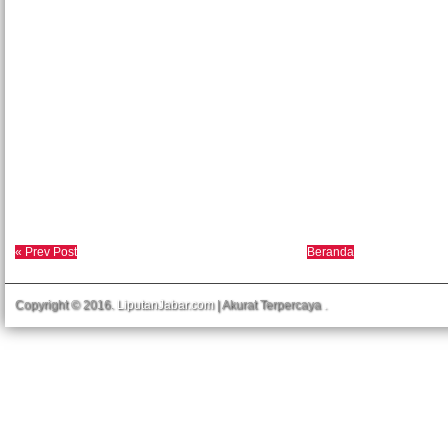
« Prev Post
Beranda
Copyright © 2016.
LiputanJabar.com
| Akurat Terpercaya
.