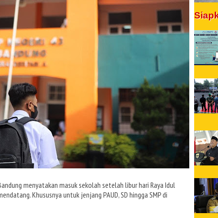
Siap
 Bandung menyatakan masuk sekolah setelah libur hari Raya Idul
2 mendatang. Khususnya untuk jenjang PAUD, SD hingga SMP di