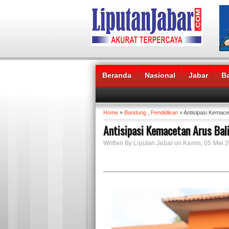
Beranda
Nasional
Jabar
B
Headlines News :
Home
»
Bandung
,
Pendidikan
» Antisipasi Kemace
Antisipasi Kemacetan Arus Bal
Written By Liputan Jabar on Kamis, 05 Mei 