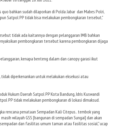
us quo bahkan sudah dilaporkan di Polda Jabar dan Mabes Polri,
pun Satpol PP tidak bisa melakukan pembongkaran tersebut,"
rsebut tidak ada kaitannya dengan pelanggaran IMB bahkan
menyaksikan pembongkaran tersebut karena pembongkaran dijaga
pelanggaran, kenapa benteng dalam dan canopy garasi ikut
 tidak diperkenankan untuk melakukan eksekusi atau
roduk Hukum Daerah Satpol PP Kota Bandung, Idris Kuswandi
atpol PP tidak melakukan pembongkaran di lokasi dimaksud.
ngka rencana penataan Sempadan Kali Citepus.. tembok yang
u masih wilayah GSS [bangunan di sempadan Sungai] dan akan
sempadan dan fasilitas umum taman atau fasilitas sosial," ucap