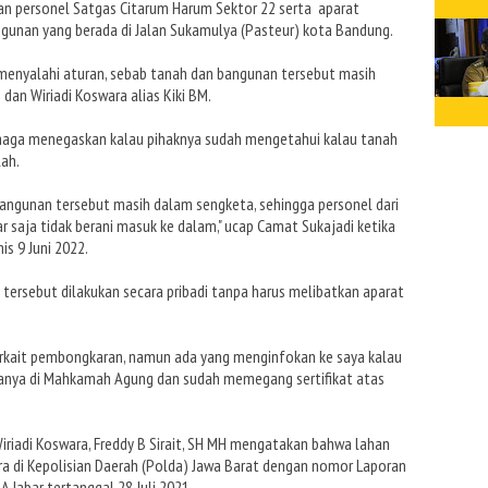
an personel Satgas Citarum Harum Sektor 22 serta aparat
unan yang berada di Jalan Sukamulya (Pasteur) kota Bandung.
enyalahi aturan, sebab tanah dan bangunan tersebut masih
dan Wiriadi Koswara alias Kiki BM.
ermaga menegaskan kalau pihaknya sudah mengetahui kalau tanah
ah.
angunan tersebut masih dalam sengketa, sehingga personel dari
 saja tidak berani masuk ke dalam," ucap Camat Sukajadi ketika
s 9 Juni 2022.
ersebut dilakukan secara pribadi tanpa harus melibatkan aparat
rkait pembongkaran, namun ada yang menginfokan ke saya kalau
ranya di Mahkamah Agung dan sudah memegang sertifikat atas
riadi Koswara, Freddy B Sirait, SH MH mengatakan bahwa lahan
ra di Kepolisian Daerah (Polda) Jawa Barat dengan nomor Laporan
Jabar tertanggal 28 Juli 2021.