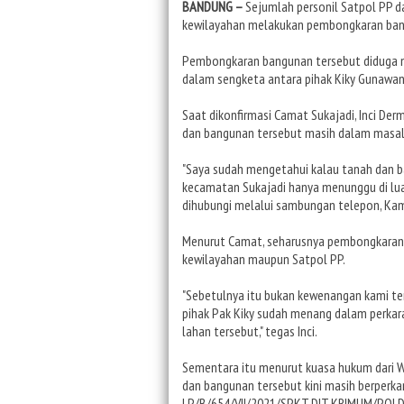
BANDUNG –
Sejumlah personil Satpol PP d
kewilayahan melakukan pembongkaran bang
Pembongkaran bangunan tersebut diduga m
dalam sengketa antara pihak Kiky Gunawan 
Saat dikonfirmasi Camat Sukajadi, Inci D
dan bangunan tersebut masih dalam masal
"Saya sudah mengetahui kalau tanah dan b
kecamatan Sukajadi hanya menunggu di luar
dihubungi melalui sambungan telepon, Kami
Menurut Camat, seharusnya pembongkaran t
kewilayahan maupun Satpol PP.
"Sebetulnya itu bukan kewenangan kami te
pihak Pak Kiky sudah menang dalam perka
lahan tersebut," tegas Inci.
Sementara itu menurut kuasa hukum dari Wi
dan bangunan tersebut kini masih berperka
LP/B/654/VII/2021/SPKT.DIT.KRIMUM/POLDA 