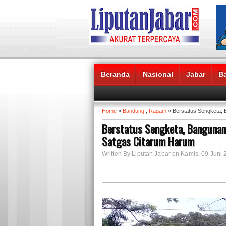
Beranda
Nasional
Jabar
B
Headlines News :
Home
»
Bandung
,
Ragam
» Berstatus Sengketa, 
Berstatus Sengketa, Bangunan
Satgas Citarum Harum
Written By Liputan Jabar on Kamis, 09 Juni 