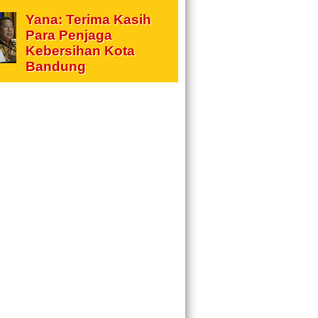
Yana: Terima Kasih
Para Penjaga
Kebersihan Kota
Bandung