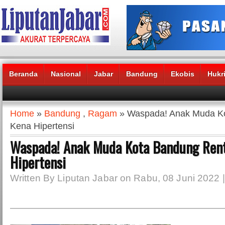
Beranda
Nasional
Jabar
Bandung
Ekobis
Hukr
Headlines News :
Home
»
Bandung
,
Ragam
» Waspada! Anak Muda K
Kena Hipertensi
Waspada! Anak Muda Kota Bandung Ren
Hipertensi
Written By Liputan Jabar on Rabu, 08 Juni 2022 