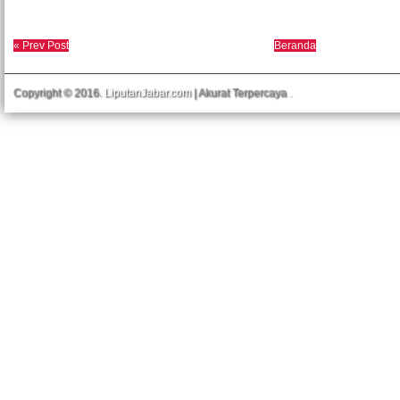
« Prev Post
Beranda
Copyright © 2016.
LiputanJabar.com
| Akurat Terpercaya
.