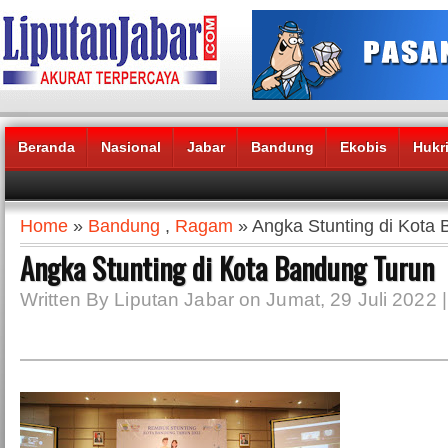
Beranda
Nasional
Jabar
Bandung
Ekobis
Hukr
Headlines News :
Home
»
Bandung
,
Ragam
» Angka Stunting di Kota
Angka Stunting di Kota Bandung Turun
Written By Liputan Jabar on Jumat, 29 Juli 2022 |