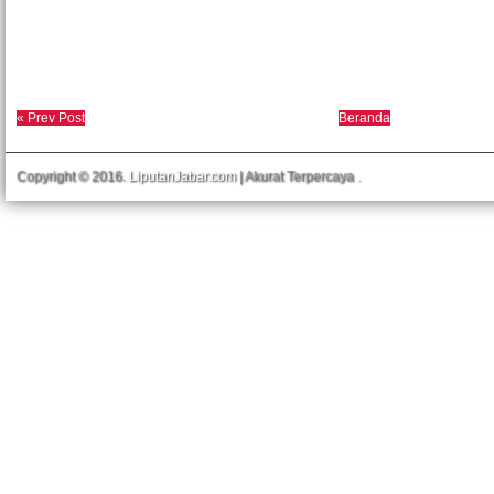
« Prev Post
Beranda
Copyright © 2016.
LiputanJabar.com
| Akurat Terpercaya
.