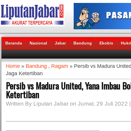
Beranda
Nasional
Jabar
Bandung
Ekobis
Hukr
Headlines News :
Home
»
Bandung
,
Ragam
» Persib vs Madura Unite
Jaga Ketertiban
Persib vs Madura United, Yana Imbau Bo
Ketertiban
Written By Liputan Jabar on Jumat, 29 Juli 2022 |