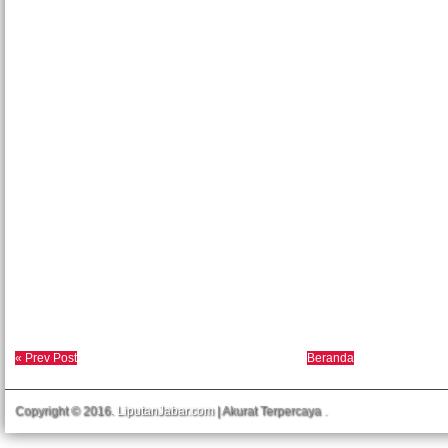
« Prev Post
Beranda
Copyright © 2016.
LiputanJabar.com
| Akurat Terpercaya
.