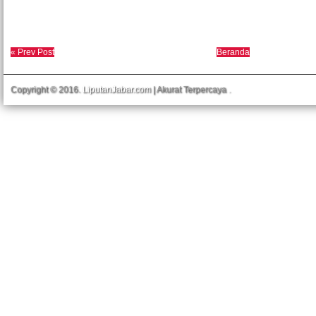
« Prev Post
Beranda
Copyright © 2016.
LiputanJabar.com
| Akurat Terpercaya
.