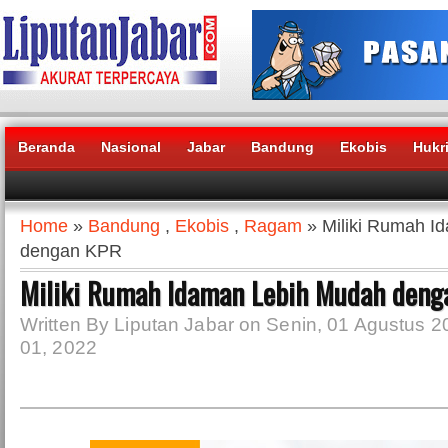
Beranda
Nasional
Jabar
Bandung
Ekobis
Hukr
Headlines News :
Home
»
Bandung
,
Ekobis
,
Ragam
» Miliki Rumah I
dengan KPR
Miliki Rumah Idaman Lebih Mudah deng
Written By Liputan Jabar on Senin, 01 Agustus 2
01, 2022