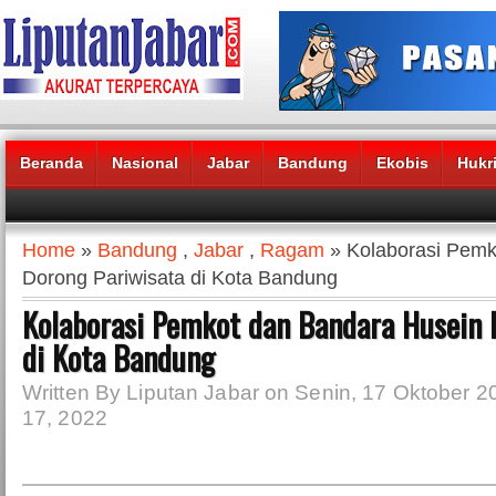
Beranda
Nasional
Jabar
Bandung
Ekobis
Hukr
Headlines News :
Home
»
Bandung
,
Jabar
,
Ragam
» Kolaborasi Pemk
Dorong Pariwisata di Kota Bandung
Kolaborasi Pemkot dan Bandara Husein 
di Kota Bandung
Written By Liputan Jabar on Senin, 17 Oktober 2
17, 2022