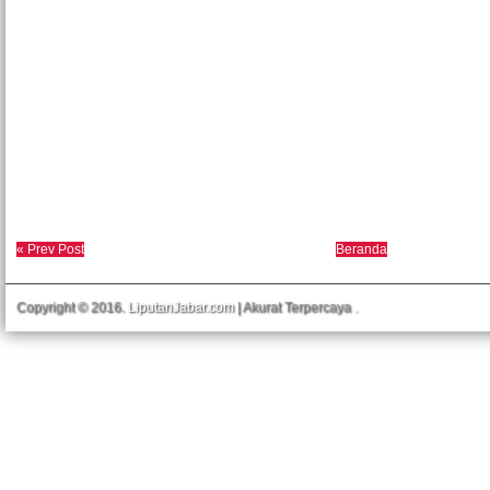
« Prev Post
Beranda
Copyright © 2016.
LiputanJabar.com
| Akurat Terpercaya
.