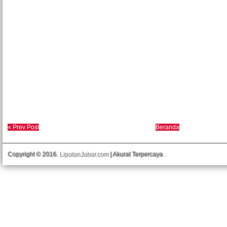
« Prev Post
Beranda
Copyright © 2016.
LiputanJabar.com
| Akurat Terpercaya
.