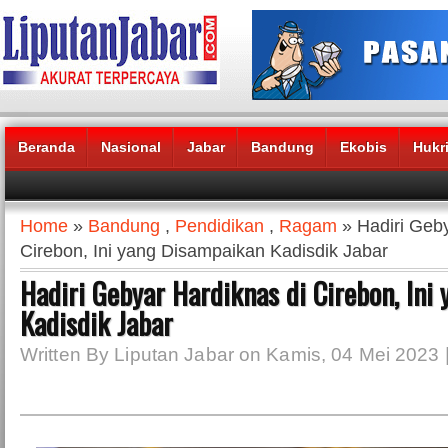
Beranda
Nasional
Jabar
Bandung
Ekobis
Hukr
Headlines News :
Home
»
Bandung
,
Pendidikan
,
Ragam
» Hadiri Geby
Cirebon, Ini yang Disampaikan Kadisdik Jabar
Hadiri Gebyar Hardiknas di Cirebon, Ini
Kadisdik Jabar
Written By Liputan Jabar on Kamis, 04 Mei 2023 