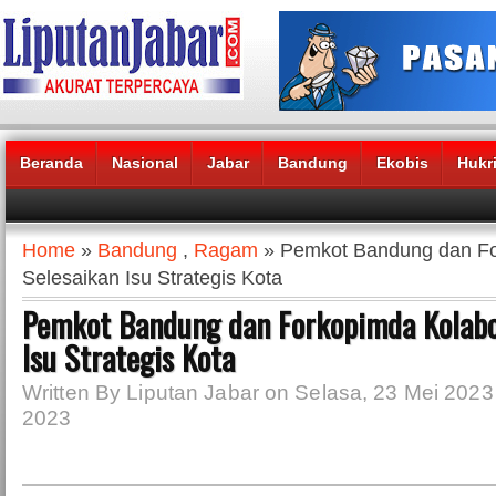
Beranda
Nasional
Jabar
Bandung
Ekobis
Hukr
Headlines News :
Home
»
Bandung
,
Ragam
» Pemkot Bandung dan Fo
Selesaikan Isu Strategis Kota
Pemkot Bandung dan Forkopimda Kolabo
Isu Strategis Kota
Written By Liputan Jabar on Selasa, 23 Mei 2023 
2023