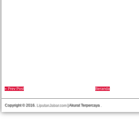
« Prev Post
Beranda
Copyright © 2016.
LiputanJabar.com
| Akurat Terpercaya
.