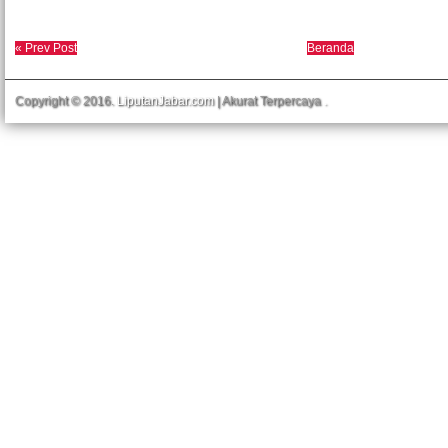
« Prev Post
Beranda
Copyright © 2016.
LiputanJabar.com
| Akurat Terpercaya
.