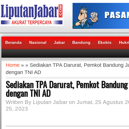
Beranda
Nasional
Jabar
Bandung
Ekobis
Hukr
Headlines News :
Home
» » Sediakan TPA Darurat, Pemkot Bandung Ja
dengan TNI AD
Sediakan TPA Darurat, Pemkot Bandung 
dengan TNI AD
Written By Liputan Jabar on Jumat, 25 Agustus 2
25, 2023