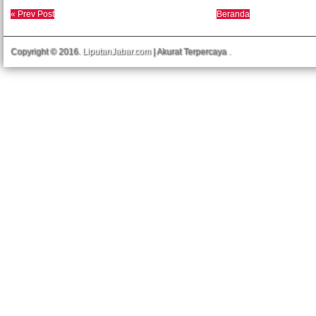
« Prev Post
Beranda
Copyright © 2016.
LiputanJabar.com
| Akurat Terpercaya
.