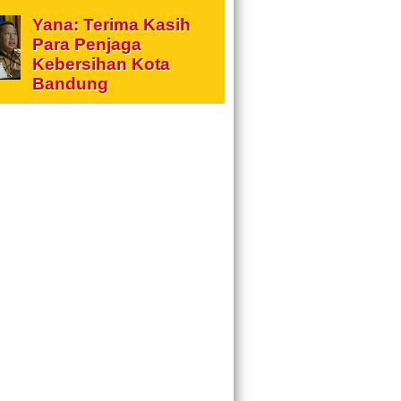
Yana: Terima Kasih
Para Penjaga
Kebersihan Kota
Bandung