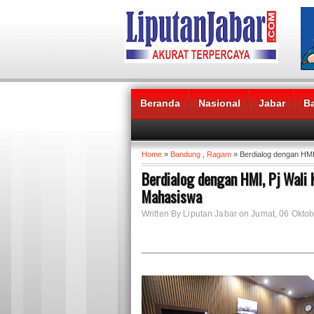
Beranda
Nasional
Jabar
B
Headlines News :
Home
»
Bandung
,
Ragam
» Berdialog dengan HMI
Berdialog dengan HMI, Pj Wali
Mahasiswa
Written By Liputan Jabar on Jumat, 06 Oktob