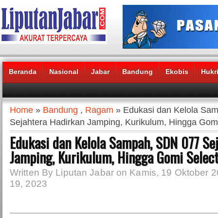
Beranda
Nasional
Jabar
Bandung
Ekobis
Hukr
Headlines News :
Home
»
Bandung
,
Ragam
» Edukasi dan Kelola Sa
Sejahtera Hadirkan Jamping, Kurikulum, Hingga Gomi
Edukasi dan Kelola Sampah, SDN 077 Se
Jamping, Kurikulum, Hingga Gomi Selec
Written By Liputan Jabar on Kamis, 19 Oktober 2
19, 2023