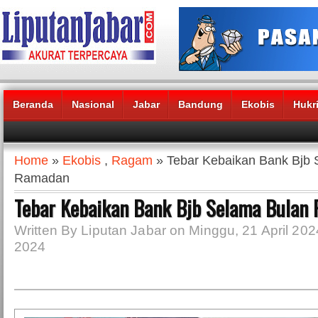
Beranda
Nasional
Jabar
Bandung
Ekobis
Hukr
Headlines News :
Home
»
Ekobis
,
Ragam
» Tebar Kebaikan Bank Bjb 
Ramadan
Tebar Kebaikan Bank Bjb Selama Bulan
Written By Liputan Jabar on Minggu, 21 April 2024
2024