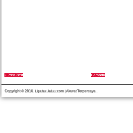
« Prev Post
Beranda
Copyright © 2016.
LiputanJabar.com
| Akurat Terpercaya
.