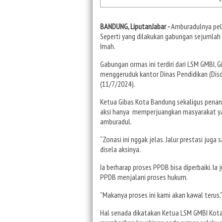
BANDUNG, LiputanJabar -
Amburadulnya pel
Seperti yang dilakukan gabungan sejumlah
Imah.
Gabungan ormas ini terdiri dari LSM GMBI, 
menggeruduk kantor Dinas Pendidikan (Disdi
(11/7/2024).
Ketua Gibas Kota Bandung sekaligus penan
aksi hanya memperjuangkan masyarakat ya
amburadul.
“Zonasi ini nggak jelas. Jalur prestasi ju
disela aksinya.
Ia berharap proses PPDB bisa diperbaiki. 
PPDB menjalani proses hukum.
”Makanya proses ini kami akan kawal terus,
Hal senada dikatakan Ketua LSM GMBI Kota