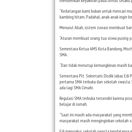
memberikan keyakinan pada ormas selaku p
“Kedatangan kami bukan untuk mencari muk
kambing hitam. Padahal, anak-anak ingin be
Menurut Abah, sistem zonasi membuat ban
“Aturan membuat orang tua siswa pusing y
Sementara Ketua AMS Kota Bandung, Moch 
SMA.
“Dan tidak menutup kemungkinan masih bany
Sementara Plt Sekretaris Disdik Jabar, Ed
pertama SMA terbuka dan sekolah swasta. S
ada lagi SMA Cimahi.
Regulasi SMA terbuka tersendiri karena pro
belajar di rumah.
“Saat ini masih ada masyarakat yang memb
masyarakat masih menginginkan sekolah-sek
Edi mengakui, sekolah swasta kendalanya p