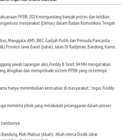
aksanaan PPDB 2024 mengundang banyak protes dan kritikan.
 organisasi masyarakat (Ormas) dalam Badan Komunikasi Tengah
Gibas, Manggala, AMS, BBC, Gadjah Putih dan Pemuda Pancasila
k) Provinsi Jawa Barat (Jabar), Jalan Dr Radjiman, Bandung, Kamis
ggung jawab lapangan aksi, Freddy B Sirait SH MH mengatakan,
ng dirugikan dan memperbaiki sistem PPDB yang sistemnya
ga sama hanya menimbulkan keresahan di masyarakat,” tegas Freddy
Ia juga meminta pihak yang melakukan pelanggaran dalam proses
” tandasnya.
 Bandung, Moh Mahsur (Abah). Abah minta Disdik Jabar