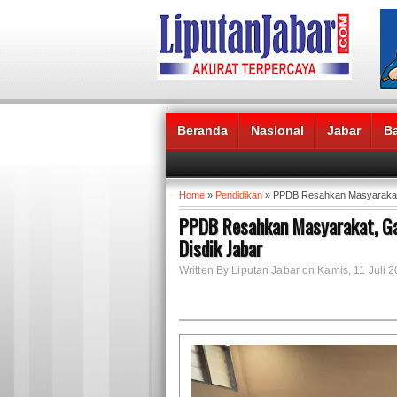
Beranda
Nasional
Jabar
B
Headlines News :
Home
»
Pendidikan
» PPDB Resahkan Masyarakat
PPDB Resahkan Masyarakat, G
Disdik Jabar
Written By Liputan Jabar on Kamis, 11 Juli 2