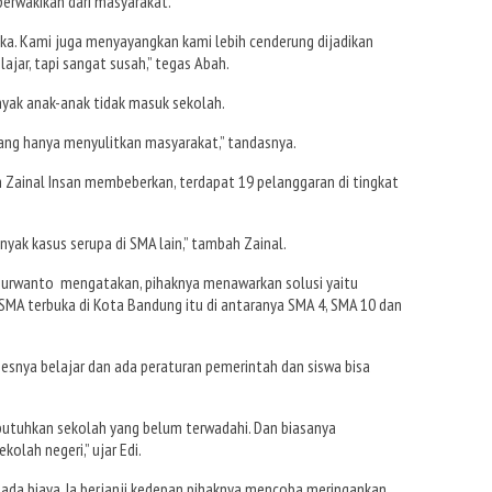
erwakikan dari masyarakat.
a. Kami juga menyayangkan kami lebih cenderung dijadikan
lajar, tapi sangat susah,” tegas Abah.
yak anak-anak tidak masuk sekolah.
ang hanya menyulitkan masyarakat,” tandasnya.
Zainal Insan membeberkan, terdapat 19 pelanggaran di tingkat
ak kasus serupa di SMA lain,” tambah Zainal.
i Purwanto mengatakan, pihaknya menawarkan solusi yaitu
MA terbuka di Kota Bandung itu di antaranya SMA 4, SMA 10 dan
sesnya belajar dan ada peraturan pemerintah dan siswa bisa
utuhkan sekolah yang belum terwadahi. Dan biasanya
olah negeri,” ujar Edi.
ada biaya. Ia berjanji kedepan pihaknya mencoba meringankan