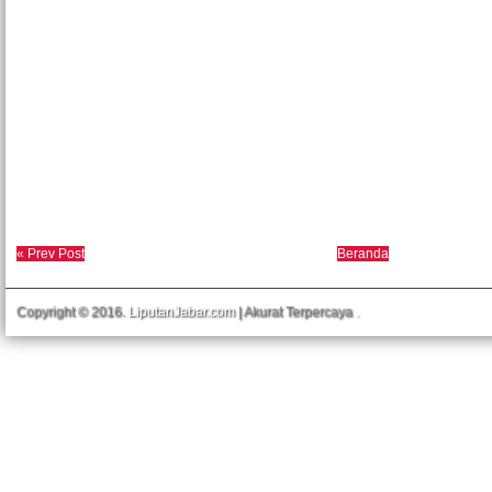
« Prev Post
Beranda
Copyright © 2016.
LiputanJabar.com
| Akurat Terpercaya
.