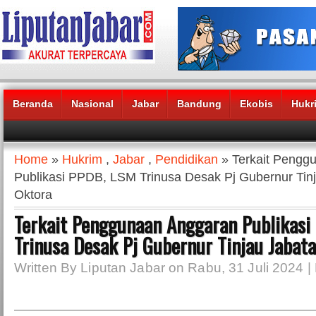
Beranda
Nasional
Jabar
Bandung
Ekobis
Hukr
Headlines News :
Home
»
Hukrim
,
Jabar
,
Pendidikan
» Terkait Pengg
Publikasi PPDB, LSM Trinusa Desak Pj Gubernur Tin
Oktora
Terkait Penggunaan Anggaran Publikasi
Trinusa Desak Pj Gubernur Tinjau Jabat
Written By Liputan Jabar on Rabu, 31 Juli 2024 |