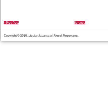
« Prev Post
Beranda
Copyright © 2016.
LiputanJabar.com
| Akurat Terpercaya
.