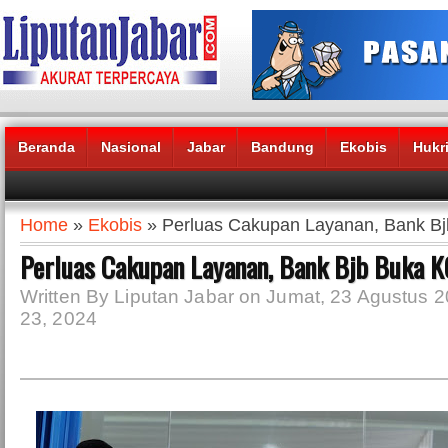
Beranda
Nasional
Jabar
Bandung
Ekobis
Hukr
Headlines News :
Home
»
Ekobis
» Perluas Cakupan Layanan, Bank Bj
Perluas Cakupan Layanan, Bank Bjb Buka K
Written By Liputan Jabar on Jumat, 23 Agustus 2
23, 2024