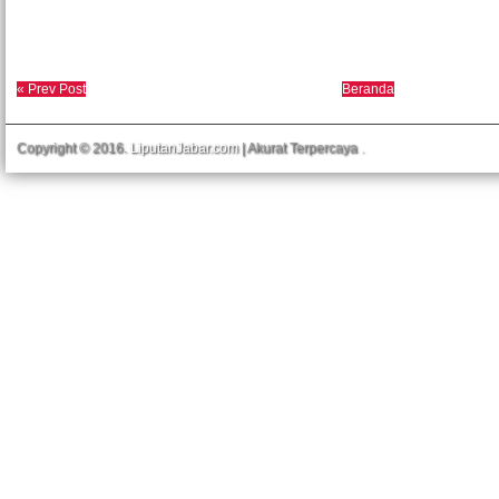
« Prev Post
Beranda
Copyright © 2016.
LiputanJabar.com
| Akurat Terpercaya
.