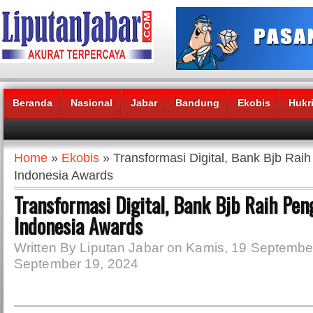
Beranda
Nasional
Jabar
Bandung
Ekobis
Hukr
Headlines News :
Home
»
Ekobis
» Transformasi Digital, Bank Bjb Ra
Indonesia Awards
Transformasi Digital, Bank Bjb Raih Pe
Indonesia Awards
Written By Liputan Jabar on Kamis, 19 Septembe
September 19, 2024