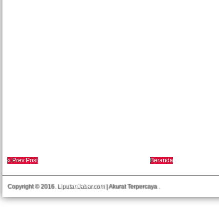
« Prev Post
Beranda
Copyright © 2016.
LiputanJabar.com
| Akurat Terpercaya
.