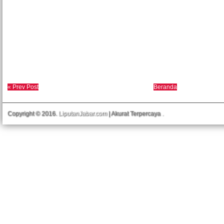
« Prev Post
Beranda
Copyright © 2016.
LiputanJabar.com
| Akurat Terpercaya
.