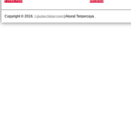
« Prev Post
Beranda
Copyright © 2016.
LiputanJabar.com
| Akurat Terpercaya
.