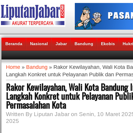
Beranda
Nasional
Jabar
Bandung
Ekobis
Hukr
Headlines News :
Home
»
Bandung
» Rakor Kewilayahan, Wali Kota Ba
Langkah Konkret untuk Pelayanan Publik dan Perma
Rakor Kewilayahan, Wali Kota Bandung I
Langkah Konkret untuk Pelayanan Publi
Permasalahan Kota
Written By Liputan Jabar on Senin, 10 Maret 2025
2025