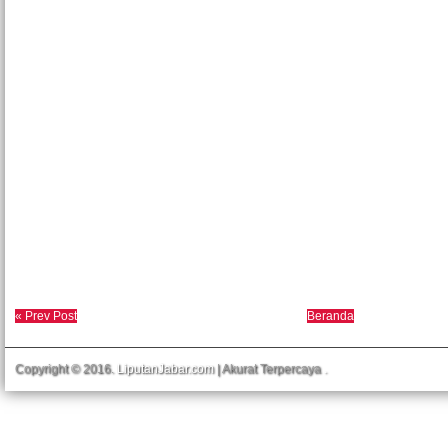
« Prev Post
Beranda
Copyright © 2016.
LiputanJabar.com
| Akurat Terpercaya
.