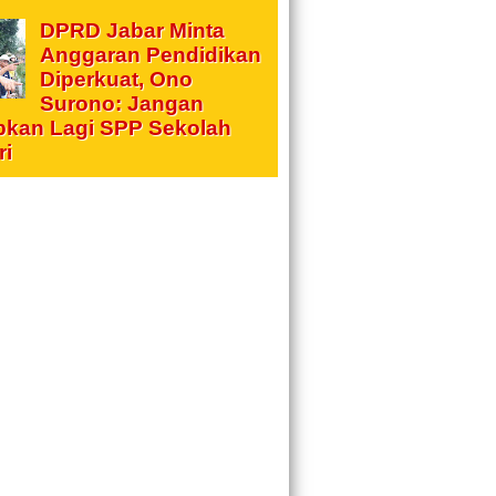
DPRD Jabar Minta
Anggaran Pendidikan
Diperkuat, Ono
Surono: Jangan
pkan Lagi SPP Sekolah
ri