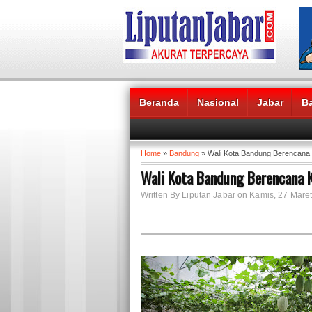
Beranda
Nasional
Jabar
B
Headlines News :
Home
»
Bandung
» Wali Kota Bandung Berencan
Wali Kota Bandung Berencana
Written By Liputan Jabar on Kamis, 27 Maret