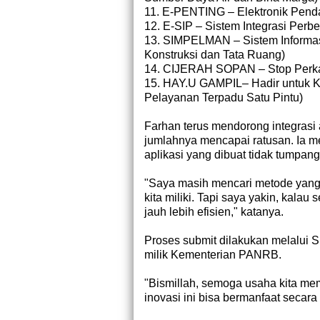
11. E-PENTING – Elektronik Penda
12. E-SIP – Sistem Integrasi Pe
13. SIMPELMAN – Sistem Informas
Konstruksi dan Tata Ruang)
14. CIJERAH SOPAN – Stop Perka
15. HAY.U GAMPIL– Hadir untuk 
Pelayanan Terpadu Satu Pintu)
Farhan terus mendorong integrasi a
jumlahnya mencapai ratusan. Ia men
aplikasi yang dibuat tidak tumpan
"Saya masih mencari metode yang 
kita miliki. Tapi saya yakin, kala
jauh lebih efisien," katanya.
Proses submit dilakukan melalui S
milik Kementerian PANRB.
"Bismillah, semoga usaha kita m
inovasi ini bisa bermanfaat secar