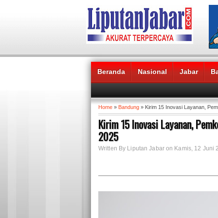
Beranda
Nasional
Jabar
B
Headlines News :
Home
»
Bandung
» Kirim 15 Inovasi Layanan, Pem
Kirim 15 Inovasi Layanan, Pemk
2025
Written By Liputan Jabar on Kamis, 12 Juni 