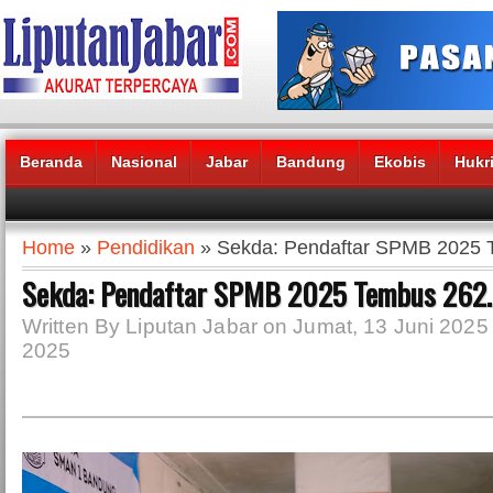
Beranda
Nasional
Jabar
Bandung
Ekobis
Hukr
Headlines News :
Home
»
Pendidikan
» Sekda: Pendaftar SPMB 2025 
Sekda: Pendaftar SPMB 2025 Tembus 262
Written By Liputan Jabar on Jumat, 13 Juni 2025 
2025