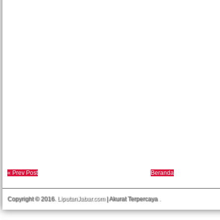
« Prev Post
Beranda
Copyright © 2016.
LiputanJabar.com
| Akurat Terpercaya
.