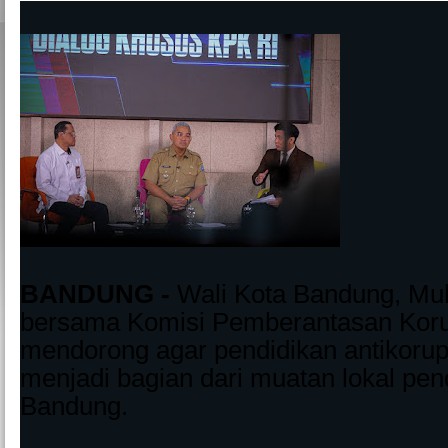
BANDUNG -
Wali Kota Bandung, M
bersama Komisi Pemberantasan Koru
mendorong agar pendidikan antikorup
menjadi bagian dari muatan lokal pen
Bandung.