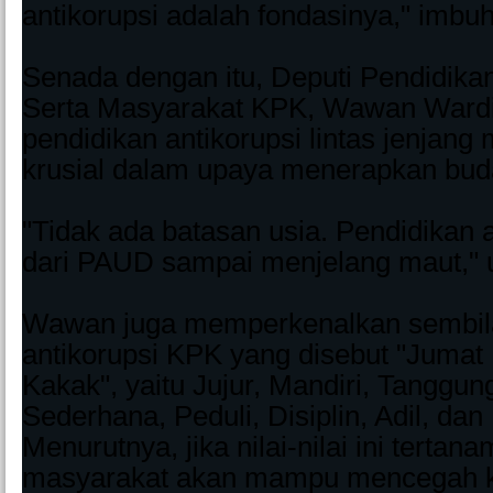
antikorupsi adalah fondasinya," imbu
Senada dengan itu, Deputi Pendidika
Serta Masyarakat KPK, Wawan Wardi
pendidikan antikorupsi lintas jenjang
krusial dalam upaya menerapkan bud
"Tidak ada batasan usia. Pendidikan a
dari PAUD sampai menjelang maut," u
Wawan juga memperkenalkan sembila
antikorupsi KPK yang disebut "Jumat
Kakak", yaitu Jujur, Mandiri, Tanggun
Sederhana, Peduli, Disiplin, Adil, dan
Menurutnya, jika nilai-nilai ini tert
masyarakat akan mampu mencegah ko