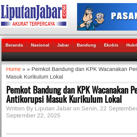
Beranda
Nasional
Jabar
Bandung
Ekobis
Hukr
Headlines News :
Home
» » Pemkot Bandung dan KPK Wacanakan Pend
Masuk Kurikulum Lokal
Pemkot Bandung dan KPK Wacanakan Pe
Antikorupsi Masuk Kurikulum Lokal
Written By Liputan Jabar on Senin, 22 September
September 22, 2025