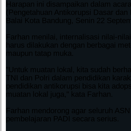
Harapan ini disampaikan dalam acar
(Pengetahuan Antikorupsi Dasar dan In
Balai Kota Bandung, Senin 22 Septe
Farhan menilai, internalisasi nilai-nila
harus dilakukan dengan berbagai meto
maupun tatap muka.
"Untuk muatan lokal, kita sudah berha
TNI dan Polri dalam pendidikan karakt
pendidikan antikorupsi bisa kita adop
muatan lokal juga," kata Farhan.
Farhan mendorong agar seluruh ASN
pembelajaran PADI secara serius.