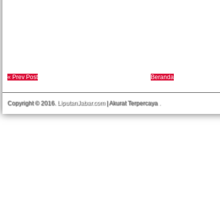
« Prev Post
Beranda
Copyright © 2016.
LiputanJabar.com
| Akurat Terpercaya
.