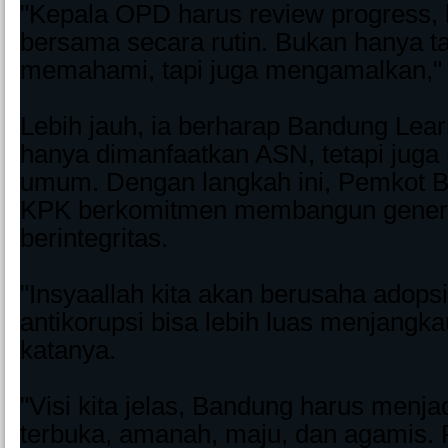
"Kepala OPD harus review progress, la
bersama secara rutin. Bukan hanya t
memahami, tapi juga mengamalkan,"
Lebih jauh, ia berharap Bandung Lear
hanya dimanfaatkan ASN, tetapi juga
umum. Dengan langkah ini, Pemkot 
KPK berkomitmen membangun gener
berintegritas.
"Insyaallah kita akan berusaha adops
antikorupsi bisa lebih luas menjangk
katanya.
"Visi kita jelas, Bandung harus menja
terbuka, amanah, maju, dan agamis. 