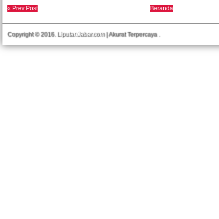
« Prev Post
Beranda
Copyright © 2016.
LiputanJabar.com
| Akurat Terpercaya
.