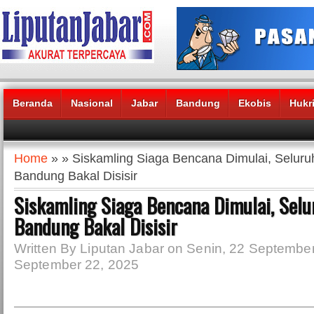
Beranda
Nasional
Jabar
Bandung
Ekobis
Hukr
Headlines News :
Home
» » Siskamling Siaga Bencana Dimulai, Seluru
Bandung Bakal Disisir
Siskamling Siaga Bencana Dimulai, Selu
Bandung Bakal Disisir
Written By Liputan Jabar on Senin, 22 September
September 22, 2025