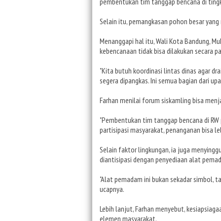
pembentukan tim tanggap bencana di ting
Selain itu, pemangkasan pohon besar yan
Menanggapi hal itu, Wali Kota Bandung, 
kebencanaan tidak bisa dilakukan secara pa
"Kita butuh koordinasi lintas dinas agar d
segera dipangkas. Ini semua bagian dari upa
Farhan menilai forum siskamling bisa menja
"Pembentukan tim tanggap bencana di RW pe
partisipasi masyarakat, penanganan bisa leb
Selain faktor lingkungan, ia juga menying
diantisipasi dengan penyediaan alat pemad
"Alat pemadam ini bukan sekadar simbol, tap
ucapnya.
Lebih lanjut, Farhan menyebut, kesiapsiaga
elemen masyarakat.