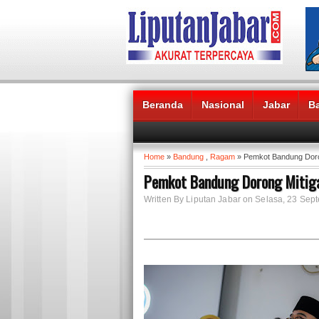
Beranda
Nasional
Jabar
B
Headlines News :
Home
»
Bandung
,
Ragam
» Pemkot Bandung Doro
Pemkot Bandung Dorong Mitiga
Written By Liputan Jabar on Selasa, 23 Sep