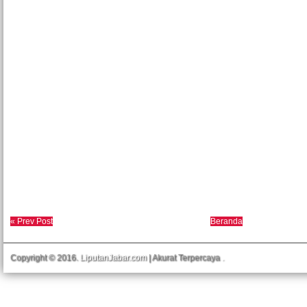
« Prev Post
Beranda
Copyright © 2016.
LiputanJabar.com
| Akurat Terpercaya
.