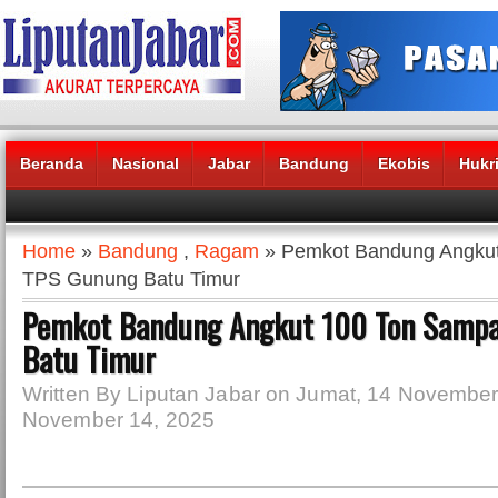
Beranda
Nasional
Jabar
Bandung
Ekobis
Hukr
Headlines News :
Home
»
Bandung
,
Ragam
» Pemkot Bandung Angkut
TPS Gunung Batu Timur
Pemkot Bandung Angkut 100 Ton Sampa
Batu Timur
Written By Liputan Jabar on Jumat, 14 November
November 14, 2025