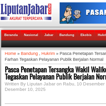
Beranda
Nasional
Jabar
Bandung
Ekobis
Hukr
Headlines News :
Home
»
Bandung
,
Hukrim
» Pasca Penetapan Tersan
Farhan Tegaskan Pelayanan Publik Berjalan Normal
Pasca Penetapan Tersangka Wakil Waliko
Tegaskan Pelayanan Publik Berjalan No
Written By Liputan Jabar on Rabu, 10 Desember
Desember 10, 2025