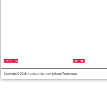
« Prev Post
Beranda
Copyright © 2016.
LiputanJabar.com
| Akurat Terpercaya
.