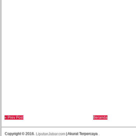
« Prev Post
Beranda
Copyright © 2016.
LiputanJabar.com
| Akurat Terpercaya
.