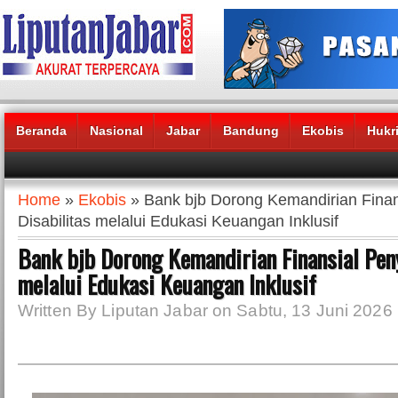
Beranda
Nasional
Jabar
Bandung
Ekobis
Hukr
Headlines News :
Home
»
Ekobis
» Bank bjb Dorong Kemandirian Fina
Disabilitas melalui Edukasi Keuangan Inklusif
Bank bjb Dorong Kemandirian Finansial Pen
melalui Edukasi Keuangan Inklusif
Written By Liputan Jabar on Sabtu, 13 Juni 2026 