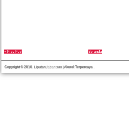
« Prev Post
Beranda
Copyright © 2016.
LiputanJabar.com
| Akurat Terpercaya
.