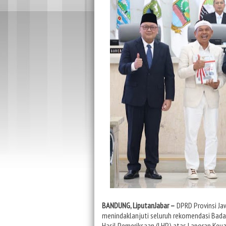
BANDUNG, LiputanJabar –
DPRD Provinsi Ja
menindaklanjuti seluruh rekomendasi Bada
Hasil Pemeriksaan (LHP) atas Laporan Ke