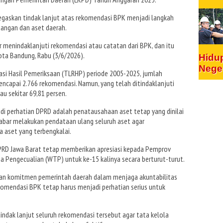
gaskan tindak lanjut atas rekomendasi BPK menjadi langkah
uangan dan aset daerah.
 menindaklanjuti rekomendasi atau catatan dari BPK, dan itu
 Kota Bandung, Rabu (3/6/2026).
Hidu
Nege
si Hasil Pemeriksaan (TLRHP) periode 2005-2025, jumlah
capai 2.766 rekomendasi. Namun, yang telah ditindaklanjuti
u sekitar 69,81 persen.
i perhatian DPRD adalah penatausahaan aset tetap yang dinilai
ar melakukan pendataan ulang seluruh aset agar
a aset yang terbengkalai.
PRD Jawa Barat tetap memberikan apresiasi kepada Pemprov
pa Pengecualian (WTP) untuk ke-15 kalinya secara berturut-turut.
kan komitmen pemerintah daerah dalam menjaga akuntabilitas
omendasi BPK tetap harus menjadi perhatian serius untuk
dak lanjut seluruh rekomendasi tersebut agar tata kelola