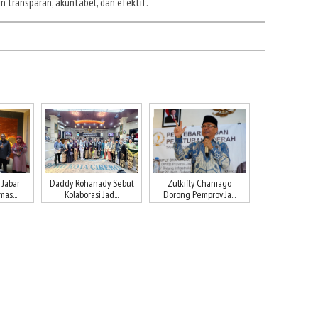
transparan, akuntabel, dan efektif.
 Jabar
Daddy Rohanady Sebut
Zulkifly Chaniago
as...
Kolaborasi Jad...
Dorong Pemprov Ja...