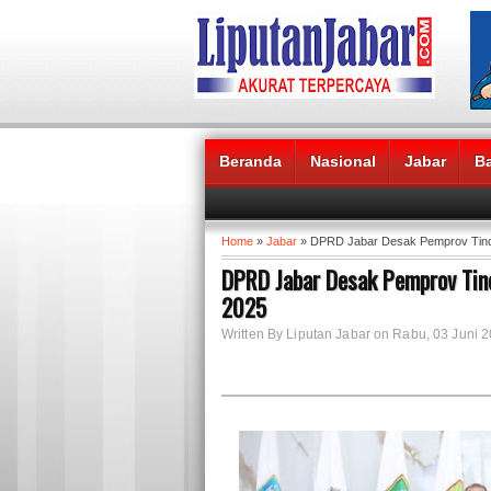
Beranda
Nasional
Jabar
B
Headlines News :
Home
»
Jabar
» DPRD Jabar Desak Pemprov Tinda
DPRD Jabar Desak Pemprov Tin
2025
Written By Liputan Jabar on Rabu, 03 Juni 2