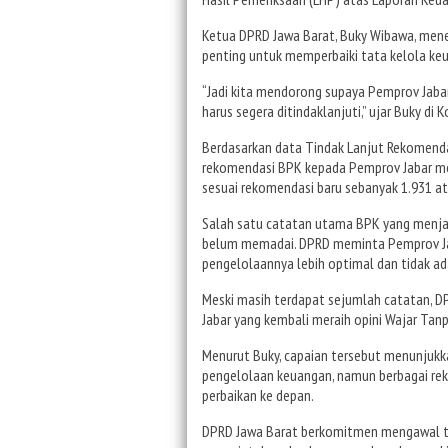
Ketua DPRD Jawa Barat, Buky Wibawa, mene
penting untuk memperbaiki tata kelola ke
“Jadi kita mendorong supaya Pemprov Jabar
harus segera ditindaklanjuti,” ujar Buky di
Berdasarkan data Tindak Lanjut Rekomenda
rekomendasi BPK kepada Pemprov Jabar men
sesuai rekomendasi baru sebanyak 1.931 ata
Salah satu catatan utama BPK yang menjad
belum memadai. DPRD meminta Pemprov Jab
pengelolaannya lebih optimal dan tidak ad
Meski masih terdapat sejumlah catatan, D
Jabar yang kembali meraih opini Wajar Tan
Menurut Buky, capaian tersebut menunjuk
pengelolaan keuangan, namun berbagai rek
perbaikan ke depan.
DPRD Jawa Barat berkomitmen mengawal tin