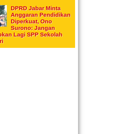
DPRD Jabar Minta
Anggaran Pendidikan
Diperkuat, Ono
Surono: Jangan
pkan Lagi SPP Sekolah
ri