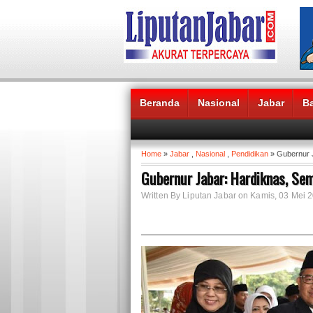
Beranda
Nasional
Jabar
B
Headlines News :
Home
»
Jabar
,
Nasional
,
Pendidikan
» Gubernur J
Gubernur Jabar: Hardiknas, Sem
Written By Liputan Jabar on Kamis, 03 Mei 