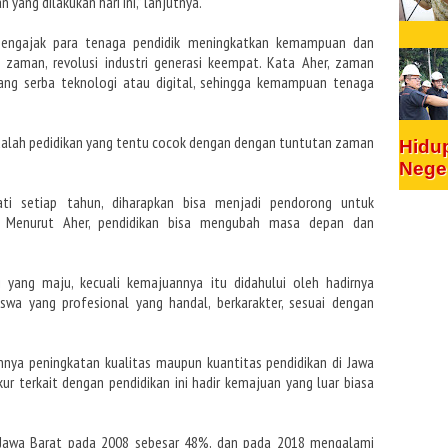
ng dilakukan hari ini,” lanjutnya.
 mengajak para tenaga pendidik meningkatkan kemampuan dan
zaman, revolusi industri generasi keempat. Kata Aher, zaman
ng serba teknologi atau digital, sehingga kemampuan tenaga
 adalah pedidikan yang tentu cocok dengan dengan tuntutan zaman
Hidu
Nege
gati setiap tahun, diharapkan bisa menjadi pendorong untuk
. Menurut Aher, pendidikan bisa mengubah masa depan dan
 yang maju, kecuali kemajuannya itu didahului oleh hadirnya
iswa yang profesional yang handal, berkarakter, sesuai dengan
ya peningkatan kualitas maupun kuantitas pendidikan di Jawa
kur terkait dengan pendidikan ini hadir kemajuan yang luar biasa
di Jawa Barat pada 2008 sebesar 48%, dan pada 2018 mengalami