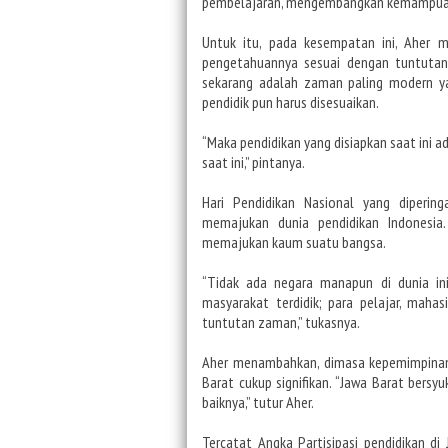
pembelajaran, mengembangkan kemampuan ya
Untuk itu, pada kesempatan ini, Aher
pengetahuannya sesuai dengan tuntutan 
sekarang adalah zaman paling modern ya
pendidik pun harus disesuaikan.
“Maka pendidikan yang disiapkan saat ini
saat ini,” pintanya.
Hari Pendidikan Nasional yang diperin
memajukan dunia pendidikan Indonesia
memajukan kaum suatu bangsa.
“Tidak ada negara manapun di dunia ini
masyarakat terdidik; para pelajar, mahas
tuntutan zaman,” tukasnya.
Aher menambahkan, dimasa kepemimpinann
Barat cukup signifikan. “Jawa Barat bersyu
baiknya,” tutur Aher.
Tercatat Angka Partisipasi pendidikan 