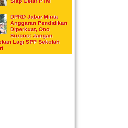
Siap Gelar PTM
DPRD Jabar Minta
Anggaran Pendidikan
Diperkuat, Ono
Surono: Jangan
pkan Lagi SPP Sekolah
ri