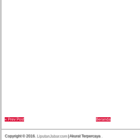
« Prev Post
Beranda
Copyright © 2016.
LiputanJabar.com
| Akurat Terpercaya
.