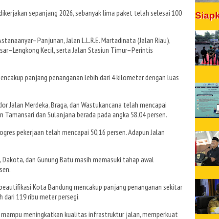
 dikerjakan sepanjang 2026, sebanyak lima paket telah selesai 100
Siap
stanaanyar–Panjunan, Jalan L.L.R.E. Martadinata (Jalan Riau),
Besar–Lengkong Kecil, serta Jalan Stasiun Timur–Perintis
mencakup panjang penanganan lebih dari 4 kilometer dengan luas
idor Jalan Merdeka, Braga, dan Wastukancana telah mencapai
an Tamansari dan Sulanjana berada pada angka 58,04 persen.
rogres pekerjaan telah mencapai 50,16 persen. Adapun Jalan
II, Dakota, dan Gunung Batu masih memasuki tahap awal
sen.
m beautifikasi Kota Bandung mencakup panjang penanganan sekitar
 dari 119 ribu meter persegi.
mampu meningkatkan kualitas infrastruktur jalan, memperkuat