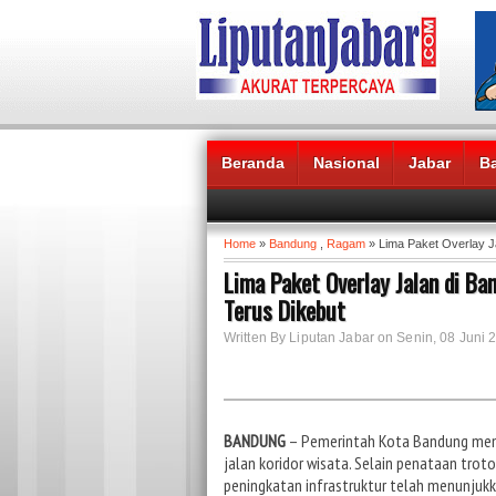
Beranda
Nasional
Jabar
B
Headlines News :
Home
»
Bandung
,
Ragam
» Lima Paket Overlay J
Lima Paket Overlay Jalan di B
Terus Dikebut
Written By Liputan Jabar on Senin, 08 Juni 
BANDUNG
– Pemerintah Kota Bandung menca
jalan koridor wisata. Selain penataan troto
peningkatan infrastruktur telah menunjukka