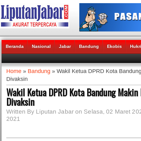
Beranda
Nasional
Jabar
Bandung
Ekobis
Hukr
Headlines News :
Home
»
Bandung
» Wakil Ketua DPRD Kota Bandung
Divaksin
Wakil Ketua DPRD Kota Bandung Makin 
Divaksin
Written By Liputan Jabar on Selasa, 02 Maret 202
2021