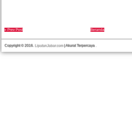
« Prev Post
Beranda
Copyright © 2016.
LiputanJabar.com
| Akurat Terpercaya
.