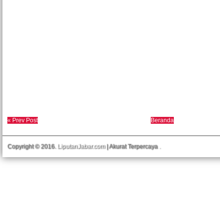
« Prev Post
Beranda
Copyright © 2016.
LiputanJabar.com
| Akurat Terpercaya
.