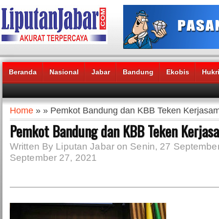
Beranda
Nasional
Jabar
Bandung
Ekobis
Hukr
Headlines News :
Home
» » Pemkot Bandung dan KBB Teken Kerjasa
Pemkot Bandung dan KBB Teken Kerjas
Written By Liputan Jabar on Senin, 27 September
September 27, 2021