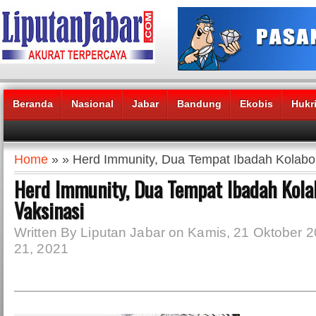
Beranda
Nasional
Jabar
Bandung
Ekobis
Hukr
Headlines News :
Home
» » Herd Immunity, Dua Tempat Ibadah Kolabor
Herd Immunity, Dua Tempat Ibadah Kola
Vaksinasi
Written By Liputan Jabar on Kamis, 21 Oktober 2
21, 2021