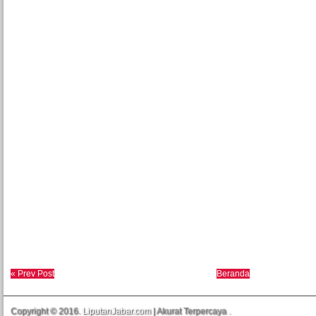
« Prev Post
Beranda
Copyright © 2016.
LiputanJabar.com
| Akurat Terpercaya
.