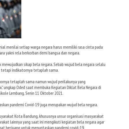
ial menilai setiap warga negara harus memiliki rasa cinta pada
gara yakni rela berkorban demi bangsa dan negara.
uk mewujudkan sikap bela negara. Sebab wujud bela negara selalu
tetapi indikatornya tetaplah sama.
katornya tetaplah sama namun wujud perilakunya yang
i," ungkap Oded saat membuka Kegiatan Diklat Bela Negara di
Cikole Lembang, Senin 11 Oktober 2021.
taskan pandemi Covid-19 juga merupakan wujud bela negara.
yarakat Kota Bandung, khususnya unsur organisasi masyarakat
akat lainnya yang saat ini mengikuti kegiatan bela negara agar
gat berjuang untuk menuntaskan pandemi covid-19.