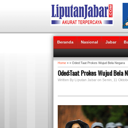
Beranda
Nasional
Jabar
B
Headlines News :
Home
» » Oded:Taat Prokes Wujud Bela Negara
Oded:Taat Prokes Wujud Bela 
Written By Liputan Jabar on Senin, 11 Oktob