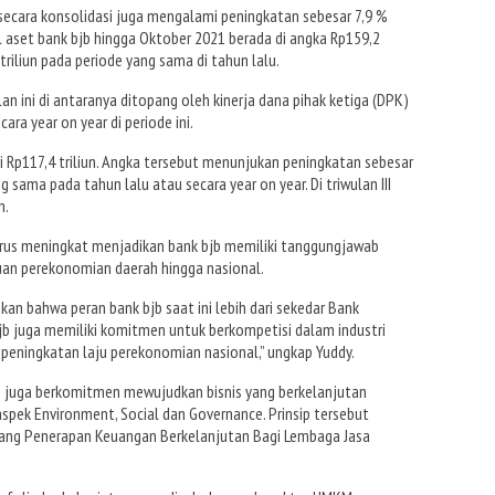
b secara konsolidasi juga mengalami peningkatan sebesar 7,9 %
l aset bank bjb hingga Oktober 2021 berada di angka Rp159,2
triliun pada periode yang sama di tahun lalu.
n ini di antaranya ditopang oleh kinerja dana pihak ketiga (DPK)
ra year on year di periode ini.
ai Rp117,4 triliun. Angka tersebut menunjukan peningkatan sebesar
 sama pada tahun lalu atau secara year on year. Di triwulan III
n.
rus meningkat menjadikan bank bjb memiliki tanggungjawab
uan perekonomian daerah hingga nasional.
an bahwa peran bank bjb saat ini lebih dari sekedar Bank
bjb juga memiliki komitmen untuk berkompetisi dalam industri
 peningkatan laju perekonomian nasional,” ungkap Yuddy.
bjb juga berkomitmen mewujudkan bisnis yang berkelanjutan
pek Environment, Social dan Governance. Prinsip tersebut
ang Penerapan Keuangan Berkelanjutan Bagi Lembaga Jasa