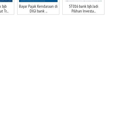
 bjb
Bayar Pajak Kendaraan di
ST016 bank bjb Jadi
 Tr...
DIGI bank ...
Pilihan Investa...