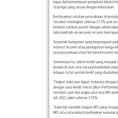
lepas dari kemampuan pengelola dalam men
strategis yang sesuai dengan kebutuhan.
Berdasarkan catatan perusahaan, di periode
tersebut meningkat sebesar 17,5% year on 
berhasil tumbuh positif dengan raihan laba s
laba bank bjb secara year on year mencapai
Sejumlah komponen yang berpengaruh pada r
Interest Income atau pendapatan bunga be
jasa perusahaan atau Fee based income me
Sementara itu, sektor kredit yang menjad
berada di atas rata-rata pertumbuhan indus
Adapun total jumlah kredit yang disalurkan
Tingkat risiko pun dapat terkelola dengan b
dengan rasio kredit macet (Non-Performing
tersebut jauh dari angka rata-rata NPL ban
Juli 2021, yakni sebesar 3,35%.
“bank bjb memiliki tingkat NPL yang terjaga
NPL rata-rata industri perbankan nasional p