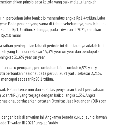
erjemahkan prinsip tata kelola yang baik melalui langkah
 ini perolehan laba bank bjb menembus angka Rp1,4 triliun. Laba
year. Pada periode yang sama di tahun sebelumnya, bank bjb juga
enilai Rp1,3 triliun. Sehingga, pada Triwulan III 2021, kenaikan
 Rp210 miliar.
aihan peningkatan laba di periode ini di antaranya adalah Net
rsih yang tumbuh sebesar 19,3% year on year dan pendapatan
ningkat 31,6% year on year.
i salah satu penopang pertumbuhan laba tumbuh 6,9% y-o-y,
tri perbankan nasional data per Juli 2021 yaitu sebesar 2,21%.
 mencapai sebesar Rp95,1 triliun.
aik. Hal ini tercermin dari kualitas penyaluran kredit perusahaan
 Loan/NPL) yang terjaga dengan baik di angka 1,3%. Angka
k nasional berdasarkan catatan Otoritas Jasa Keuangan (OJK) per
 dengan baik di triwulan ini. Angkanya berada cukup jauh di bawah
ada Triwulan III 2021," ungkap Yuddy.