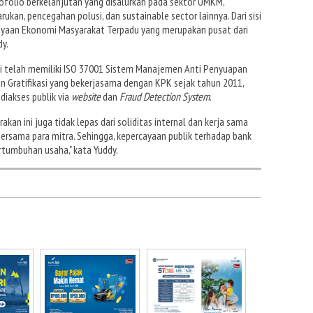
ofolio berkelanjutan yang disalurkan pada sektor UMKM,
rukan, pencegahan polusi, dan sustainable sector lainnya. Dari sisi
dayaan Ekonomi Masyarakat Terpadu yang merupakan pusat dari
y.
ini telah memiliki ISO 37001 Sistem Manajemen Anti Penyuapan
an Gratifikasi yang bekerjasama dengan KPK sejak tahun 2011,
iakses publik via
website
dan
Fraud Detection System
.
an ini juga tidak lepas dari soliditas internal dan kerja sama
sama para mitra. Sehingga, kepercayaan publik terhadap bank
rtumbuhan usaha," kata Yuddy.