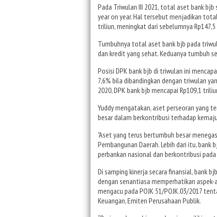
Pada Triwulan III 2021, total aset bank bj
year on year. Hal tersebut menjadikan tota
triliun, meningkat dari sebelumnya Rp147,5 
Tumbuhnya total aset bank bjb pada triwula
dan kredit yang sehat. Keduanya tumbuh seca
Posisi DPK bank bjb di triwulan ini mencap
7,6% bila dibandingkan dengan triwulan yang
2020, DPK bank bjb mencapai Rp109,1 triliu
Yuddy mengatakan, aset perseoran yang te
besar dalam berkontribusi terhadap kemaj
"Aset yang terus bertumbuh besar menegask
Pembangunan Daerah. Lebih dari itu, bank 
perbankan nasional dan berkontribusi pada
Di samping kinerja secara finansial, bank 
dengan senantiasa memperhatikan aspek-as
mengacu pada POJK 51/POJK.03/2017 tent
Keuangan, Emiten Perusahaan Publik.