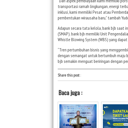
“Dari aspek pembiayaan kami memiliki port
transportasi ramah lingkungan, energi terba
inklusi, kami memiliki Pesat atau Pember
pembentukan wirausaha baru,” tambah Yudd
Adapun secara tata kelola, bank bjb saat 
(SMAP). bank bjb memiliki Unit Pengendali
Whistle Blowing System (WBS) yang dapat d
“Tren pertumbuhan bisnis yang menggembirak
dengan semangat untuk bertumbuh maju ber
bjb semakin menguat beriringan dengan pe
Share this post
:
Baca juga :