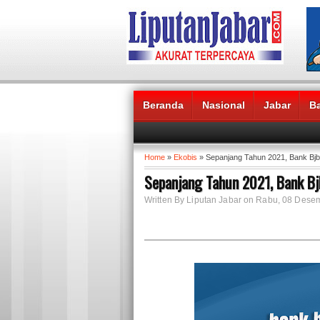
Beranda
Nasional
Jabar
B
Headlines News :
Home
»
Ekobis
» Sepanjang Tahun 2021, Bank Bjb B
Sepanjang Tahun 2021, Bank Bjb
Written By Liputan Jabar on Rabu, 08 Des