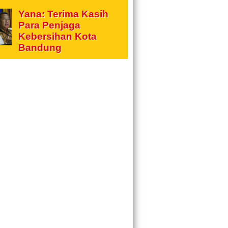
Yana: Terima Kasih
Para Penjaga
Kebersihan Kota
Bandung