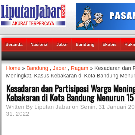
Beranda
Nasional
Jabar
Bandung
Ekobis
Hukr
Headlines News :
Home
»
Bandung
,
Jabar
,
Ragam
» Kesadaran dan P
Meningkat, Kasus Kebakaran di Kota Bandung Menu
Kesadaran dan Partisipasi Warga Mening
Kebakaran di Kota Bandung Menurun 15
Written By Liputan Jabar on Senin, 31 Januari 20
31, 2022