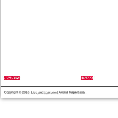
« Prev Post
Beranda
Copyright © 2016.
LiputanJabar.com
| Akurat Terpercaya
.