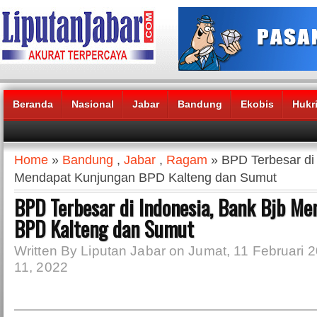
Beranda
Nasional
Jabar
Bandung
Ekobis
Hukr
Headlines News :
Home
»
Bandung
,
Jabar
,
Ragam
» BPD Terbesar di 
Mendapat Kunjungan BPD Kalteng dan Sumut
BPD Terbesar di Indonesia, Bank Bjb M
BPD Kalteng dan Sumut
Written By Liputan Jabar on Jumat, 11 Februari 2
11, 2022