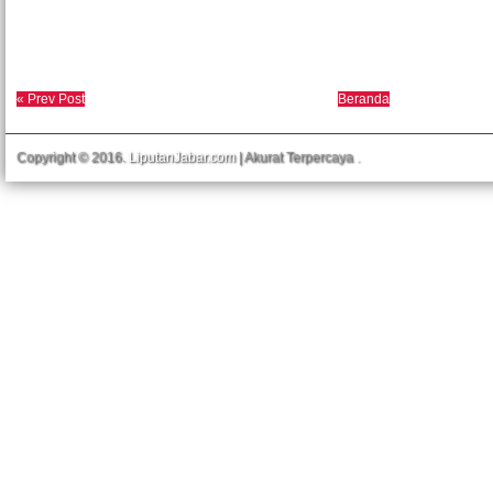
« Prev Post
Beranda
Copyright © 2016.
LiputanJabar.com
| Akurat Terpercaya
.