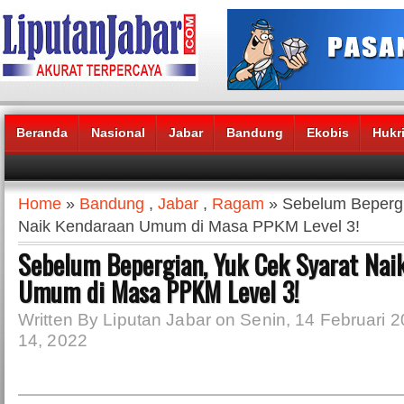
Beranda
Nasional
Jabar
Bandung
Ekobis
Hukr
Headlines News :
Home
»
Bandung
,
Jabar
,
Ragam
» Sebelum Bepergi
Naik Kendaraan Umum di Masa PPKM Level 3!
Sebelum Bepergian, Yuk Cek Syarat Nai
Umum di Masa PPKM Level 3!
Written By Liputan Jabar on Senin, 14 Februari 2
14, 2022