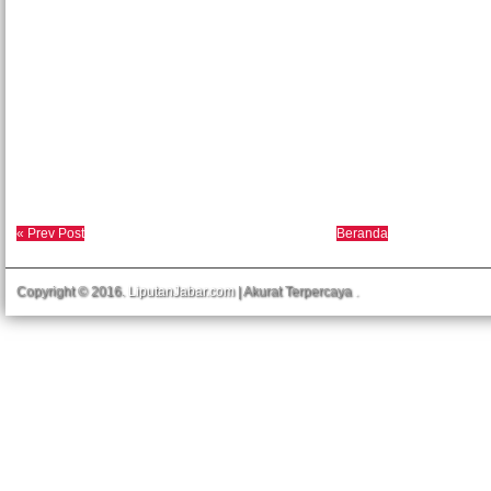
« Prev Post
Beranda
Copyright © 2016.
LiputanJabar.com
| Akurat Terpercaya
.